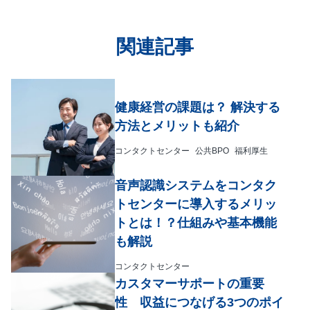
関連記事
健康経営の課題は？ 解決する
方法とメリットも紹介
コンタクトセンター
公共BPO
福利厚生
音声認識システムをコンタク
トセンターに導入するメリッ
トとは！？仕組みや基本機能
も解説
コンタクトセンター
カスタマーサポートの重要
性 収益につなげる3つのポイ