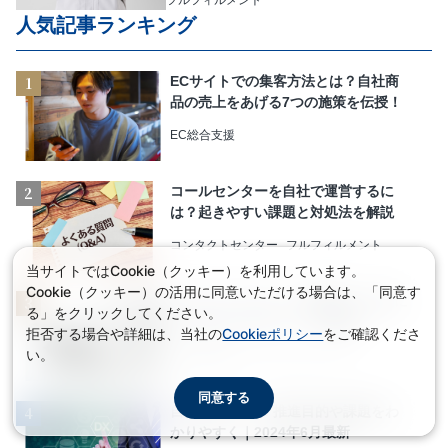
人気記事ランキング
ECサイトでの集客方法とは？自社商
品の売上をあげる7つの施策を伝授！
EC総合支援
コールセンターを自社で運営するに
は？起きやすい課題と対処法を解説
コンタクトセンター
フルフィルメント
当サイトではCookie（クッキー）を利用しています。
Cookie（クッキー）の活用に同意いただける場合は、「同意す
カスタマーサポートの重要性 収益に
る」をクリックしてください。
つなげる3つのポイントを解説
拒否する場合や詳細は、当社の
Cookieポリシー
をご確認くださ
い。
EC総合支援
コンタクトセンター
同意する
自治体DXとは？推進目的や課題をわ
かりやすく｜2024年6月最新