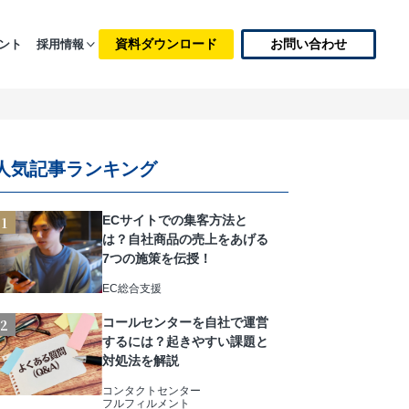
資料ダウンロード
お問い合わせ
ント
採用情報
人気記事ランキング
ECサイトでの集客方法と
は？自社商品の売上をあげる
7つの施策を伝授！
EC総合支援
コールセンターを自社で運営
するには？起きやすい課題と
対処法を解説
コンタクトセンター
フルフィルメント