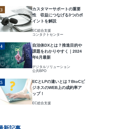
カスタマーサポートの重要
性 収益につなげる3つのポ
イントを解説
EC総合支援
コンタクトセンター
自治体DXとは？推進目的や
課題をわかりやすく｜2024
年6月最新
デジタルソリューション
公共BPO
ECとLPの違いとは？BtoCビ
ジネスのWEB上の成約率ア
ップ！
EC総合支援
最新記事