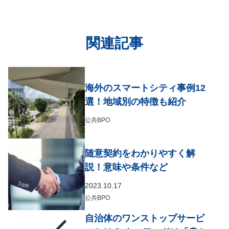
関連記事
海外のスマートシティ事例12
選！地域別の特徴も紹介
公共BPO
随意契約をわかりやすく解
説！意味や条件など
2023.10.17
公共BPO
自治体のワンストップサービ