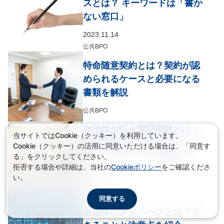
スとは？ キーワードは「書か
ない窓口」
2023.11.14
公共BPO
特命随意契約とは？契約が認
められるケースと必要になる
書類を解説
公共BPO
自治体が行う実証実験とは｜
当サイトではCookie（クッキー）を利用しています。
実証実験が行われるテーマや
Cookie（クッキー）の活用に同意いただける場合は、「同意す
メリットについても解説
る」をクリックしてください。
拒否する場合や詳細は、当社の
Cookieポリシー
をご確認くださ
2024.05.31
い。
公共BPO
同意する
自治体のメタバースとは？で