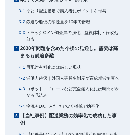
ゆとり配送指定で購入者にポイントを付与
鉄道や船便の輸送量を10年で倍増
トラックGメン調査員の強化。監視体制・行政処
分も
2030年問題を含めた今後の見通し。需要は高
まるも前途多難
再配達有料化には厳しい現状
労働力確保｜外国人実習生制度が育成就労制度へ
ロボット・ドローンなど完全無人化には時間がか
かる見込み
物流もDX。人だけでなく機械で効率化
【当社事例】配送業務の効率化で成功した事
例
【化粧品ECサイト】DXで配送遅延を解消した事