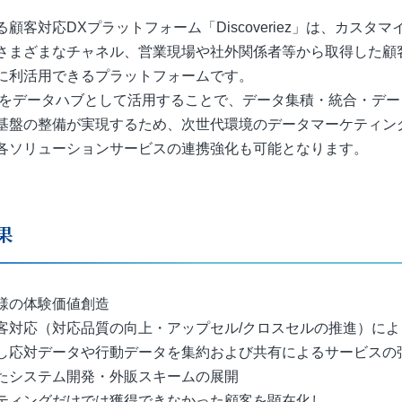
顧客対応DXプラットフォーム「Discoveriez」は、カスタ
さまざまなチャネル、営業現場や社外関係者等から取得した顧
に利活用できるプラットフォームです。
riez」をデータハブとして活用することで、データ集積・統合・デ
基盤の整備が実現するため、次世代環境のデータマーケティン
各ソリューションサービスの連携強化も可能となります。
果
様の体験価値創造
客対応（対応品質の向上・アップセル/クロスセルの推進）によ
し応対データや行動データを集約および共有によるサービスの
たシステム開発・外販スキームの展開
ティングだけでは獲得できなかった顧客を顕在化し、