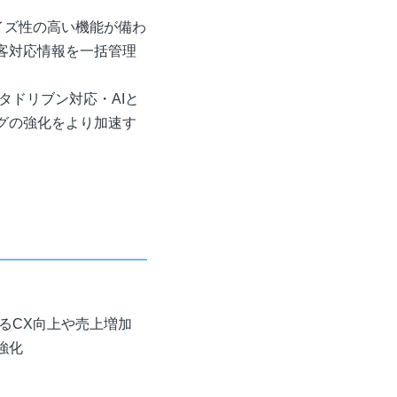
マイズ性の高い機能が備わ
客対応情報を一括管理
ータドリブン対応・AIと
グの強化をより加速す
るCX向上や売上増加
強化