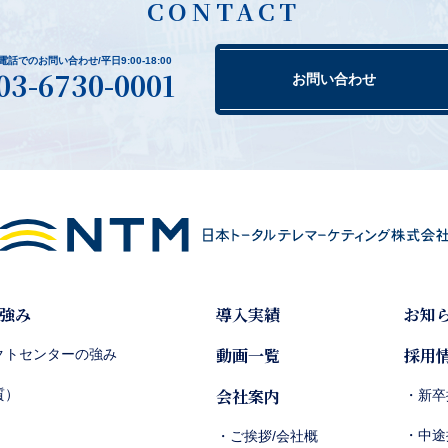
CONTACT
電話でのお問い合わせ/平日9:00-18:00
03-6730-0001
お問い合わせ
強み
導入実績
お知
動画一覧
採用
クトセンターの強み
会社案内
質）
・新卒
・中途
・ご挨拶/会社概