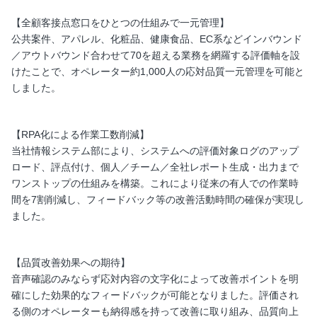
【全顧客接点窓口をひとつの仕組みで一元管理】
公共案件、アパレル、化粧品、健康食品、EC系などインバウンド
／アウトバウンド合わせて70を超える業務を網羅する評価軸を設
けたことで、オペレーター約1,000人の応対品質一元管理を可能と
しました。
【RPA化による作業工数削減】
当社情報システム部により、システムへの評価対象ログのアップ
ロード、評点付け、個人／チーム／全社レポート生成・出力まで
ワンストップの仕組みを構築。これにより従来の有人での作業時
間を7割削減し、フィードバック等の改善活動時間の確保が実現し
ました。
【品質改善効果への期待】
音声確認のみならず応対内容の文字化によって改善ポイントを明
確にした効果的なフィードバックが可能となりました。評価され
る側のオペレーターも納得感を持って改善に取り組み、品質向上