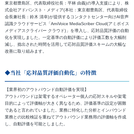
東京都豊島区、代表取締役社長：平林 由義)の導入支援により、株
式会社アドバンスト・メディア(本社：東京都豊島区、代表取締役
会長兼社長：鈴木 清幸)が提供するコンタクトセンター向けAI音声
認識クラウドサービス「AmiVoice MediaScriber Cloud(アミボイス
メディアスクライバー クラウド)」を導入し、応対品質評価の自動
化を実現しました。一定基準の自動評価により評価工数を大幅削
減し、捻出された時間を活用して応対品質評価スキームの大幅な
改善に取り組みます。
◆当社「応対品質評価自動化」の特徴
【業界初のアウトバウンド自動評価を実現】
アウトバウンドは架電するオペレーター個人の応対スキルや架電
目的によって評価軸が大きく異なるため、評価基準の設定が困難
であると言われていました。業務に特化した分析とインバウンド
業務との比較検証を重ねてアウトバウンド業務用の評価軸を作成
し、自動評価を可能としました。