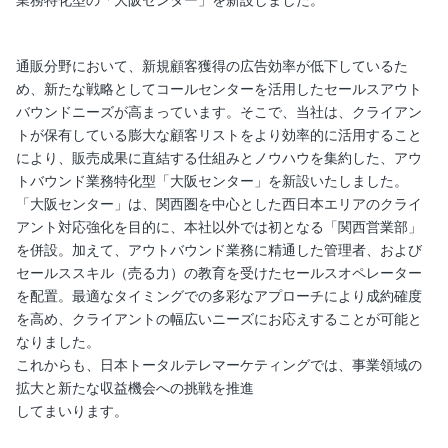
業務特化型の「大阪センター」を新設しました。
通販分野において、新規顧客獲得の広告効率が低下しているた
め、新たな戦略としてコールセンターを活用したセールスアウト
バウンドニーズが高まっています。そこで、当社は、クライアン
トが保有している膨大な顧客リストをより効率的に活用すること
により、販売成果に直結する仕組みとノウハウを集約した、アウ
トバウンド業務特化型「大阪センター」を新設いたしました。
「大阪センター」は、関西圏を中心とした西日本エリアのクライ
アント対応強化を目的に、本社以外では初となる「関西営業部」
を併設。加えて、アウトバウンド業務に精通した管理者、および
セールススキル（売る力）の教育を受けたセールスオペレーター
を配置。最適なタイミングでの多彩なアプローチにより成約確度
を高め、クライアントの幅広いニーズにお応えすることが可能と
なりました。
これからも、日本トータルテレマーケティングでは、事業領域の
拡大と新たな収益機会への挑戦を推進
してまいります。