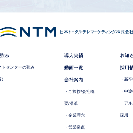
強み
導入実績
お知
動画一覧
採用
クトセンターの強み
会社案内
質）
・新卒
・中途
・ご挨拶/会社概
・アル
要/沿革
採用
・企業理念
・営業拠点